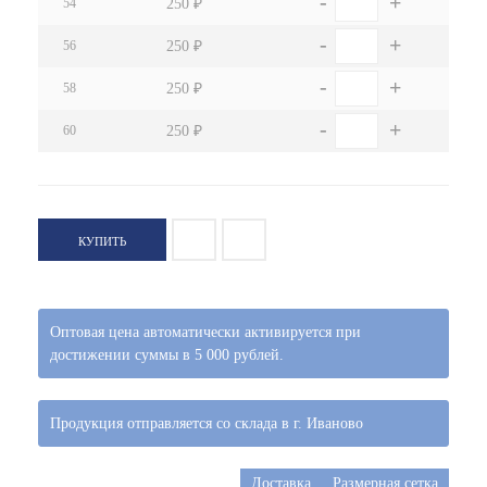
-
+
54
250 ₽
-
+
56
250 ₽
-
+
58
250 ₽
-
+
60
250 ₽
КУПИТЬ
Оптовая цена автоматически активируется при
достижении суммы в 5 000 рублей.
Продукция отправляется со склада в г. Иваново
Доставка
Размерная сетка