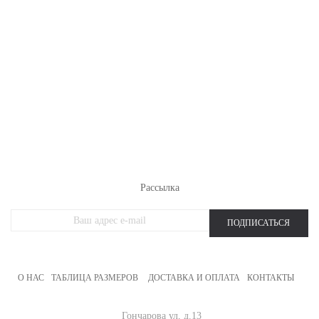
РАСПРОДАЖА ТРИКОТАЖА
НОВИНКИ
ЖЕНСКИЙ ТРИКОТАЖ
МУЖСКОЙ ТРИКОТАЖ
ОДЕЖДА БОЛЬШИХ РАЗМЕРОВ
СПОРТИВНАЯ ОДЕЖДА
Рассылка
ПОДПИСАТЬСЯ
О НАС
ТАБЛИЦА РАЗМЕРОВ
ДОСТАВКА И ОПЛАТА
КОНТАКТЫ
Гончарова ул, д.13